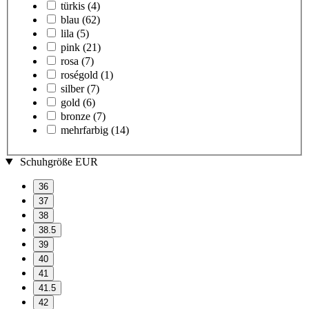
türkis
(4)
blau
(62)
lila
(5)
pink
(21)
rosa
(7)
roségold
(1)
silber
(7)
gold
(6)
bronze
(7)
mehrfarbig
(14)
Schuhgröße EUR
36
37
38
38.5
39
40
41
41.5
42