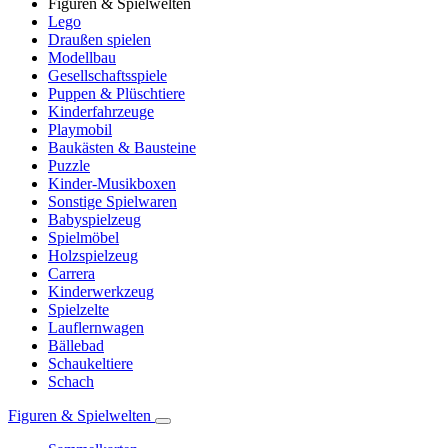
Figuren & Spielwelten
Lego
Draußen spielen
Modellbau
Gesellschaftsspiele
Puppen & Plüschtiere
Kinderfahrzeuge
Playmobil
Baukästen & Bausteine
Puzzle
Kinder-Musikboxen
Sonstige Spielwaren
Babyspielzeug
Spielmöbel
Holzspielzeug
Carrera
Kinderwerkzeug
Spielzelte
Lauflernwagen
Bällebad
Schaukeltiere
Schach
Figuren & Spielwelten