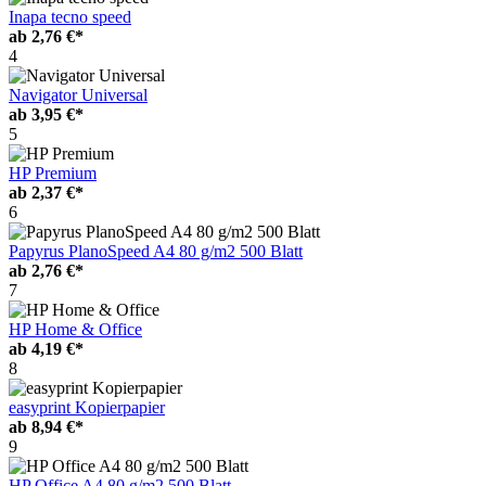
Inapa tecno speed
ab
2,76 €*
4
Navigator Universal
ab
3,95 €*
5
HP Premium
ab
2,37 €*
6
Papyrus PlanoSpeed A4 80 g/m2 500 Blatt
ab
2,76 €*
7
HP Home & Office
ab
4,19 €*
8
easyprint Kopierpapier
ab
8,94 €*
9
HP Office A4 80 g/m2 500 Blatt