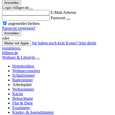
Anmelden
Login billiger.de
E-Mail-Adresse
Passwort
angemeldet bleiben
Passwort vergessen?
Anmelden
oder
Sie haben noch kein Konto? Jetzt direkt
Weiter mit Apple
registrieren.
billiger.de
Wohnen & Lifestyle
Heimtextilien
Wohnaccessoires
Schlafzimmer
Badezimmer
Arbeitsplatz
Wohnzimmer
Küche
Beleuchtung
Flur & Diele
Esszimmer
Kinder- & Jugendzimmer