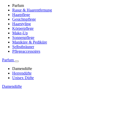
Parfum
Rasur & Haarentfernung
Haarpflege
Gesichtspflege
Haarstyling
Körperpflege
Make-Up
Sonnenpflege
Maniküre & Pediküre
Selbstbräuner
Pflegeaccessoires
Parfum
Damendüfte
Herrendüfte
Unisex Düfte
Damendüfte