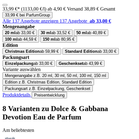
33,99 €*
(1133,00 €/l)
ab 4,90 € Versand
38,89 € Gesamt
33,99 € bei ParfumGroup
Alle 137 Angebote anzeigen
137 Angebote
ab 33,00 €
Mengenangabe
20 ml
ab 33,00 €
30 ml
ab 33,52 €
50 ml
ab 40,89 €
100 ml
ab 44,59 €
150 ml
ab 80,95 €
Edition
Christmas Edition
ab 59,99 €
Standard Edition
ab 33,00 €
Packungsart
Einzelpackung
ab 33,00 €
Geschenkset
ab 43,99 €
Variante auswählen
Mengenangabe
z.B. 20 ml, 30 ml, 50 ml, 100 ml, 150 ml
Edition
z.B. Christmas Edition, Standard Edition
Packungsart
z.B. Einzelpackung, Geschenkset
Produktdetails
Preisentwicklung
8 Varianten
zu Dolce & Gabbana
Devotion Eau de Parfum
Am beliebtesten