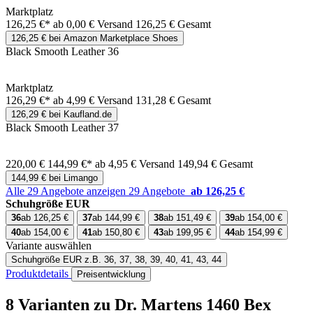
Marktplatz
126,25 €*
ab 0,00 € Versand
126,25 € Gesamt
126,25 € bei Amazon Marketplace Shoes
Black Smooth Leather 36
Marktplatz
126,29 €*
ab 4,99 € Versand
131,28 € Gesamt
126,29 € bei Kaufland.de
Black Smooth Leather 37
220,00 €
144,99 €*
ab 4,95 € Versand
149,94 € Gesamt
144,99 € bei Limango
Alle 29 Angebote anzeigen
29 Angebote
ab 126,25 €
Schuhgröße EUR
36
ab 126,25 €
37
ab 144,99 €
38
ab 151,49 €
39
ab 154,00 €
40
ab 154,00 €
41
ab 150,80 €
43
ab 199,95 €
44
ab 154,99 €
Variante auswählen
Schuhgröße EUR
z.B. 36, 37, 38, 39, 40, 41, 43, 44
Produktdetails
Preisentwicklung
8 Varianten
zu Dr. Martens 1460 Bex