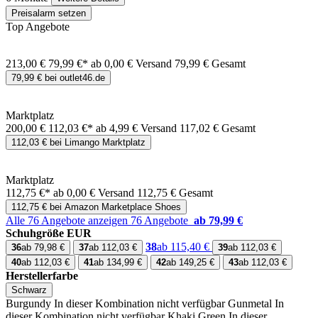
Preisalarm setzen
Top Angebote
213,00 €
79,99 €*
ab 0,00 € Versand
79,99 € Gesamt
79,99 € bei outlet46.de
Marktplatz
200,00 €
112,03 €*
ab 4,99 € Versand
117,02 € Gesamt
112,03 € bei Limango Marktplatz
Marktplatz
112,75 €*
ab 0,00 € Versand
112,75 € Gesamt
112,75 € bei Amazon Marketplace Shoes
Alle 76 Angebote anzeigen
76 Angebote
ab 79,99 €
Schuhgröße EUR
38
ab 115,40 €
36
ab 79,98 €
37
ab 112,03 €
39
ab 112,03 €
40
ab 112,03 €
41
ab 134,99 €
42
ab 149,25 €
43
ab 112,03 €
Herstellerfarbe
Schwarz
Burgundy
In dieser Kombination nicht verfügbar
Gunmetal
In
dieser Kombination nicht verfügbar
Khaki Green
In dieser