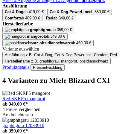
Alle 14 Angebote anzeigen
14 Angebote
ab 349,00 €
Ausführung
Cat & Dog
ab 419,00 €
Cat & Dog PowerLine
ab 359,00 €
Comfort
ab 469,00 €
Red
ab 349,00 €
Herstellerfarbe
graphitgrau
ab 359,00 €
mangorot
ab 349,00 €
obsidianschwarz
ab 469,00 €
Variante auswählen
Ausführung
z.B. Cat & Dog, Cat & Dog PowerLine, Comfort, Red
Herstellerfarbe
z.B. graphitgrau, mangorot, obsidianschwarz
Produktdetails
Preisentwicklung
4 Varianten
zu Miele Blizzard CX1
Red SKRF5 mangorot
ab
349,00 €*
4 Preise vergleichen
Am beliebtesten
graphitgrau 12033910
ab
359,00 €*