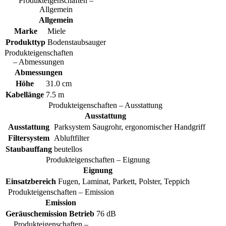
Produkteigenschaften –
Allgemein
Allgemein
Marke
Miele
Produkttyp
Bodenstaubsauger
Produkteigenschaften
– Abmessungen
Abmessungen
Höhe
31.0 cm
Kabellänge
7.5 m
Produkteigenschaften – Ausstattung
Ausstattung
Ausstattung
Parksystem Saugrohr, ergonomischer Handgriff
Filtersystem
Abluftfilter
Staubauffang
beutellos
Produkteigenschaften – Eignung
Eignung
Einsatzbereich
Fugen, Laminat, Parkett, Polster, Teppich
Produkteigenschaften – Emission
Emission
Geräuschemission Betrieb
76 dB
Produkteigenschaften –