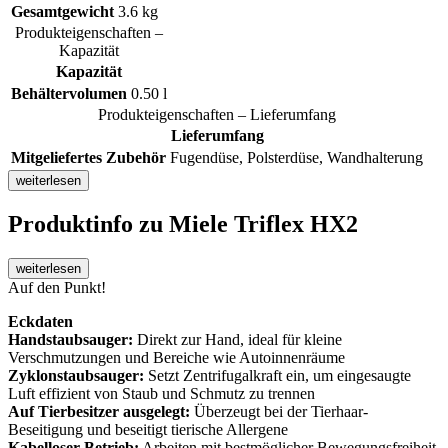
Gesamtgewicht
3.6 kg
Produkteigenschaften –
Kapazität
Kapazität
Behältervolumen
0.50 l
Produkteigenschaften – Lieferumfang
Lieferumfang
Mitgeliefertes Zubehör
Fugendüse, Polsterdüse, Wandhalterung
weiterlesen
Produktinfo
zu Miele Triflex HX2
weiterlesen
Auf den Punkt!
Eckdaten
Handstaubsauger:
Direkt zur Hand, ideal für kleine
Verschmutzungen und Bereiche wie Autoinnenräume
Zyklonstaubsauger:
Setzt Zentrifugalkraft ein, um eingesaugte
Luft effizient von Staub und Schmutz zu trennen
Auf Tierbesitzer ausgelegt:
Überzeugt bei der Tierhaar-
Beseitigung und beseitigt tierische Allergene
Kabelloser Betrieb:
Arbeiten mit bestmöglicher Bewegungsfreiheit