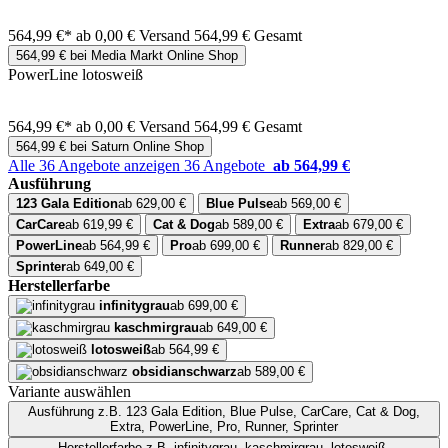
564,99 €*
ab 0,00 € Versand
564,99 € Gesamt
564,99 € bei Media Markt Online Shop
PowerLine lotosweiß
564,99 €*
ab 0,00 € Versand
564,99 € Gesamt
564,99 € bei Saturn Online Shop
Alle 36 Angebote anzeigen
36 Angebote
ab 564,99 €
Ausführung
123 Gala Edition
ab 629,00 €
Blue Pulse
ab 569,00 €
CarCare
ab 619,99 €
Cat & Dog
ab 589,00 €
Extra
ab 679,00 €
PowerLine
ab 564,99 €
Pro
ab 699,00 €
Runner
ab 829,00 €
Sprinter
ab 649,00 €
Herstellerfarbe
infinitygrau
ab 699,00 €
kaschmirgrau
ab 649,00 €
lotosweiß
ab 564,99 €
obsidianschwarz
ab 589,00 €
Variante auswählen
Ausführung
z.B. 123 Gala Edition, Blue Pulse, CarCare, Cat & Dog,
Extra, PowerLine, Pro, Runner, Sprinter
Herstellerfarbe
z.B. infinitygrau, kaschmirgrau, lotosweiß,