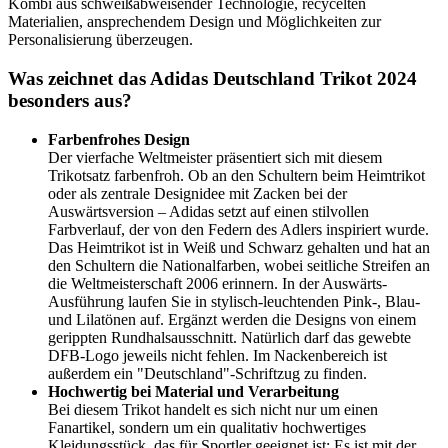
Kombi aus schweißabweisender Technologie, recycelten
Materialien, ansprechendem Design und Möglichkeiten zur
Personalisierung überzeugen.
Was zeichnet das Adidas Deutschland Trikot 2024
besonders aus?
Farbenfrohes Design
Der vierfache Weltmeister präsentiert sich mit diesem
Trikotsatz farbenfroh. Ob an den Schultern beim Heimtrikot
oder als zentrale Designidee mit Zacken bei der
Auswärtsversion – Adidas setzt auf einen stilvollen
Farbverlauf, der von den Federn des Adlers inspiriert wurde.
Das Heimtrikot ist in Weiß und Schwarz gehalten und hat an
den Schultern die Nationalfarben, wobei seitliche Streifen an
die Weltmeisterschaft 2006 erinnern. In der Auswärts-
Ausführung laufen Sie in stylisch-leuchtenden Pink-, Blau-
und Lilatönen auf. Ergänzt werden die Designs von einem
gerippten Rundhalsausschnitt. Natürlich darf das gewebte
DFB-Logo jeweils nicht fehlen. Im Nackenbereich ist
außerdem ein "Deutschland"-Schriftzug zu finden.
Hochwertig bei Material und Verarbeitung
Bei diesem Trikot handelt es sich nicht nur um einen
Fanartikel, sondern um ein qualitativ hochwertiges
Kleidungsstück, das für Sportler geeignet ist: Es ist mit der