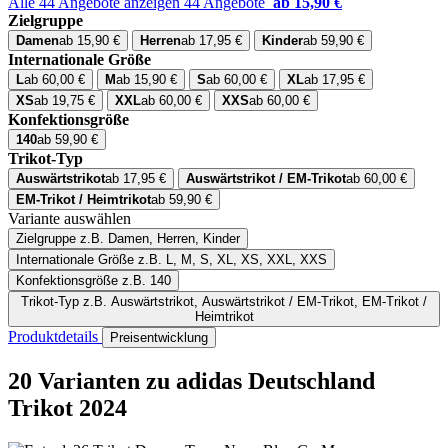
Alle 44 Angebote anzeigen
44 Angebote
ab 15,90 €
Zielgruppe
Damen
ab 15,90 €
Herren
ab 17,95 €
Kinder
ab 59,90 €
Internationale Größe
L
ab 60,00 €
M
ab 15,90 €
S
ab 60,00 €
XL
ab 17,95 €
XS
ab 19,75 €
XXL
ab 60,00 €
XXS
ab 60,00 €
Konfektionsgröße
140
ab 59,90 €
Trikot-Typ
Auswärtstrikot
ab 17,95 €
Auswärtstrikot / EM-Trikot
ab 60,00 €
EM-Trikot / Heimtrikot
ab 59,90 €
Variante auswählen
Zielgruppe
z.B. Damen, Herren, Kinder
Internationale Größe
z.B. L, M, S, XL, XS, XXL, XXS
Konfektionsgröße
z.B. 140
Trikot-Typ
z.B. Auswärtstrikot, Auswärtstrikot / EM-Trikot, EM-Trikot /
Heimtrikot
Produktdetails
Preisentwicklung
20 Varianten
zu adidas Deutschland
Trikot 2024