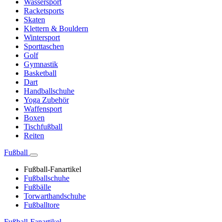
Wassersport
Racketsports
Skaten
Klettern & Bouldern
Wintersport
Sporttaschen
Golf
Gymnastik
Basketball
Dart
Handballschuhe
Yoga Zubehör
Waffensport
Boxen
Tischfußball
Reiten
Fußball
Fußball-Fanartikel
Fußballschuhe
Fußbälle
Torwarthandschuhe
Fußballtore
Fußball-Fanartikel