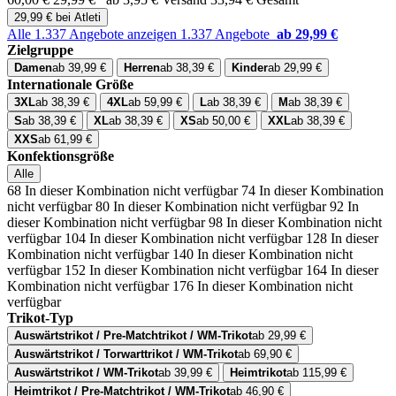
29,99 € bei Atleti
Alle 1.337 Angebote anzeigen
1.337 Angebote
ab 29,99 €
Zielgruppe
Damen
ab 39,99 €
Herren
ab 38,39 €
Kinder
ab 29,99 €
Internationale Größe
3XL
ab 38,39 €
4XL
ab 59,99 €
L
ab 38,39 €
M
ab 38,39 €
S
ab 38,39 €
XL
ab 38,39 €
XS
ab 50,00 €
XXL
ab 38,39 €
XXS
ab 61,99 €
Konfektionsgröße
Alle
68
In dieser Kombination nicht verfügbar
74
In dieser Kombination
nicht verfügbar
80
In dieser Kombination nicht verfügbar
92
In
dieser Kombination nicht verfügbar
98
In dieser Kombination nicht
verfügbar
104
In dieser Kombination nicht verfügbar
128
In dieser
Kombination nicht verfügbar
140
In dieser Kombination nicht
verfügbar
152
In dieser Kombination nicht verfügbar
164
In dieser
Kombination nicht verfügbar
176
In dieser Kombination nicht
verfügbar
Trikot-Typ
Auswärtstrikot / Pre-Matchtrikot / WM-Trikot
ab 29,99 €
Auswärtstrikot / Torwarttrikot / WM-Trikot
ab 69,90 €
Auswärtstrikot / WM-Trikot
ab 39,99 €
Heimtrikot
ab 115,99 €
Heimtrikot / Pre-Matchtrikot / WM-Trikot
ab 46,90 €