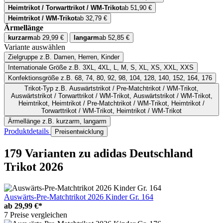
Heimtrikot / Torwarttrikot / WM-Trikot
ab 51,90 €
Heimtrikot / WM-Trikot
ab 32,79 €
Ärmellänge
kurzarm
ab 29,99 €
langarm
ab 52,85 €
Variante auswählen
Zielgruppe
z.B. Damen, Herren, Kinder
Internationale Größe
z.B. 3XL, 4XL, L, M, S, XL, XS, XXL, XXS
Konfektionsgröße
z.B. 68, 74, 80, 92, 98, 104, 128, 140, 152, 164, 176
Trikot-Typ
z.B. Auswärtstrikot / Pre-Matchtrikot / WM-Trikot,
Auswärtstrikot / Torwarttrikot / WM-Trikot, Auswärtstrikot / WM-Trikot,
Heimtrikot, Heimtrikot / Pre-Matchtrikot / WM-Trikot, Heimtrikot /
Torwarttrikot / WM-Trikot, Heimtrikot / WM-Trikot
Ärmellänge
z.B. kurzarm, langarm
Produktdetails
Preisentwicklung
179 Varianten
zu adidas Deutschland
Trikot 2026
Auswärts-Pre-Matchtrikot 2026 Kinder Gr. 164
ab
29,99 €*
7 Preise vergleichen