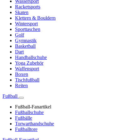
Wassersport
Racketsports
Skaten
Klettern & Bouldern
Wintersport
Sporttaschen
Golf
Gymnastik
Basketball
Dart
Handballschuhe
Yoga Zubehör
Waffensport
Boxen
Tischfußball
Reiten
Fußball
Fußball-Fanartikel
Fußballschuhe
Fußbälle
Torwarthandschuhe
Fußballtore
Fußball-Fanartikel