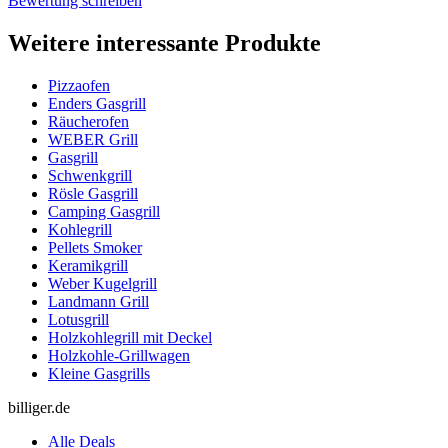
Bewertung schreiben
Weitere interessante Produkte
Pizzaofen
Enders Gasgrill
Räucherofen
WEBER Grill
Gasgrill
Schwenkgrill
Rösle Gasgrill
Camping Gasgrill
Kohlegrill
Pellets Smoker
Keramikgrill
Weber Kugelgrill
Landmann Grill
Lotusgrill
Holzkohlegrill mit Deckel
Holzkohle-Grillwagen
Kleine Gasgrills
billiger.de
Alle Deals