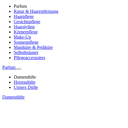
Parfum
Rasur & Haarentfernung
Haarpflege
Gesichtspflege
Haarstyling
Körperpflege
Make-Up
Sonnenpflege
Maniküre & Pediküre
Selbstbräuner
Pflegeaccessoires
Parfum
Damendüfte
Herrendüfte
Unisex Düfte
Damendüfte