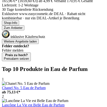
165,96 €*
(1659,60 €/l)
ab 4,99 € Versand
170,95 € Gesamt
Lieferzeit: 1-2 Werktage
30 Tage kostenfreie Rücksendung
Exklusiver www.easycosmetic.de DEAL · Rabatt nicht
kombinierbar · nur ein DEAL-Artikel je Bestellung
Shop-Info
Zum Anbieter
inklusive Käuferschutz
Weitere Angebote laden
Fehler entdeckt?
Fehler melden
Preis zu hoch?
Preisalarm setzen
Top 10 Produkte
in Eau de Parfum
1
Chanel No. 5 Eau de Parfum
ab
75,13 €*
2
Lancôme La Vie est Belle Eau de Parfum