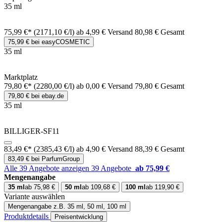
35 ml
75,99 €*
(2171,10 €/l)
ab 4,99 € Versand
80,98 € Gesamt
75,99 € bei easyCOSMETIC
35 ml
Marktplatz
79,80 €*
(2280,00 €/l)
ab 0,00 € Versand
79,80 € Gesamt
79,80 € bei ebay.de
35 ml
BILLIGER-SF11
83,49 €*
(2385,43 €/l)
ab 4,90 € Versand
88,39 € Gesamt
83,49 € bei ParfumGroup
Alle 39 Angebote anzeigen
39 Angebote
ab 75,99 €
Mengenangabe
35 ml
ab 75,98 €
50 ml
ab 109,68 €
100 ml
ab 119,90 €
Variante auswählen
Mengenangabe
z.B. 35 ml, 50 ml, 100 ml
Produktdetails
Preisentwicklung