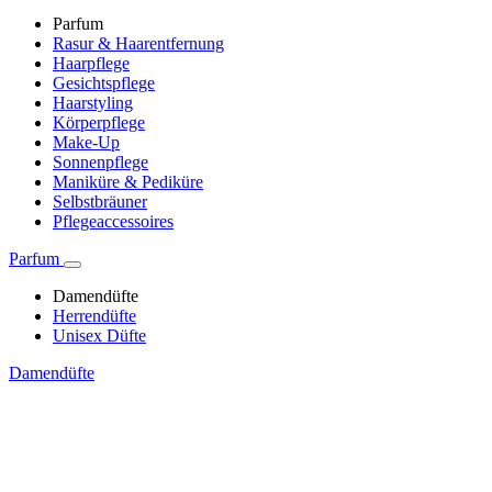
Parfum
Rasur & Haarentfernung
Haarpflege
Gesichtspflege
Haarstyling
Körperpflege
Make-Up
Sonnenpflege
Maniküre & Pediküre
Selbstbräuner
Pflegeaccessoires
Parfum
Damendüfte
Herrendüfte
Unisex Düfte
Damendüfte