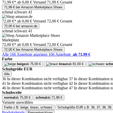
71,99 €*
ab 0,00 € Versand
71,99 € Gesamt
71,99 € bei Amazon Marketplace Shoes
schmal schwarz 41
72,00 €*
ab 0,00 € Versand
72,00 € Gesamt
72,00 € bei amazon.de
schmal schwarz 41
Marktplatz
72,00 €*
ab 0,00 € Versand
72,00 € Gesamt
72,00 € bei Amazon Marketplace Shoes
Alle 166 Angebote anzeigen
166 Angebote
ab 71,99 €
Farbe
beige
ab 75,00 €
braun
ab 81,00 €
sch
Schuhgröße EUR
Alle
36
In dieser Kombination nicht verfügbar
37
In dieser Kombination n
41
In dieser Kombination nicht verfügbar
42
In dieser Kombination n
46
In dieser Kombination nicht verfügbar
47
In dieser Kombination n
Schuhweite
normal
ab 75,00 €
schmal
ab 71,98 €
Variante auswählen
Farbe
z.B. beige, braun, schwarz
Schuhgröße EUR
z.B. 36, 37, 38, 39,
Produktdetails
Preisentwicklung