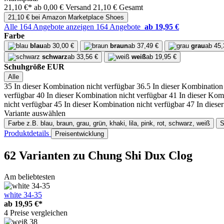
21,10 €*
ab 0,00 € Versand
21,10 € Gesamt
21,10 € bei Amazon Marketplace Shoes
Alle 164 Angebote anzeigen
164 Angebote
ab 19,95 €
Farbe
blau
ab 30,00 €
braun
ab 37,49 €
grau
ab 45,
schwarz
ab 33,56 €
weiß
ab 19,95 €
Schuhgröße EUR
Alle
35
In dieser Kombination nicht verfügbar
36.5
In dieser Kombination
verfügbar
40
In dieser Kombination nicht verfügbar
41
In dieser Kom
nicht verfügbar
45
In dieser Kombination nicht verfügbar
47
In diese
Variante auswählen
Farbe
z.B. blau, braun, grau, grün, khaki, lila, pink, rot, schwarz, weiß
S
Produktdetails
Preisentwicklung
62 Varianten
zu Chung Shi Dux Clog
Am beliebtesten
white 34-35
ab
19,95 €*
4 Preise vergleichen