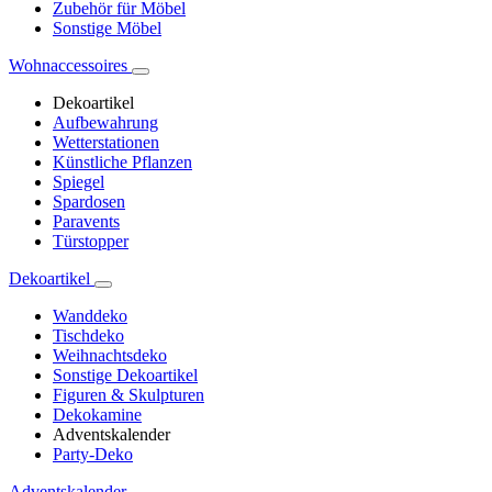
Zubehör für Möbel
Sonstige Möbel
Wohnaccessoires
Dekoartikel
Aufbewahrung
Wetterstationen
Künstliche Pflanzen
Spiegel
Spardosen
Paravents
Türstopper
Dekoartikel
Wanddeko
Tischdeko
Weihnachtsdeko
Sonstige Dekoartikel
Figuren & Skulpturen
Dekokamine
Adventskalender
Party-Deko
Adventskalender