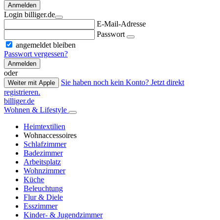
Anmelden
Login billiger.de
E-Mail-Adresse
Passwort
angemeldet bleiben
Passwort vergessen?
Anmelden
oder
Sie haben noch kein Konto? Jetzt direkt
Weiter mit Apple
registrieren.
billiger.de
Wohnen & Lifestyle
Heimtextilien
Wohnaccessoires
Schlafzimmer
Badezimmer
Arbeitsplatz
Wohnzimmer
Küche
Beleuchtung
Flur & Diele
Esszimmer
Kinder- & Jugendzimmer