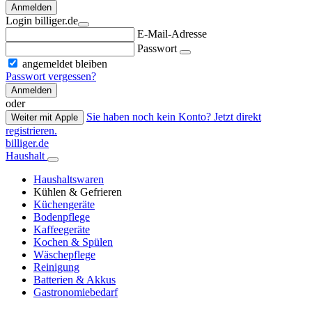
Anmelden
Login billiger.de
E-Mail-Adresse
Passwort
angemeldet bleiben
Passwort vergessen?
Anmelden
oder
Sie haben noch kein Konto? Jetzt direkt
Weiter mit Apple
registrieren.
billiger.de
Haushalt
Haushaltswaren
Kühlen & Gefrieren
Küchengeräte
Bodenpflege
Kaffeegeräte
Kochen & Spülen
Wäschepflege
Reinigung
Batterien & Akkus
Gastronomiebedarf