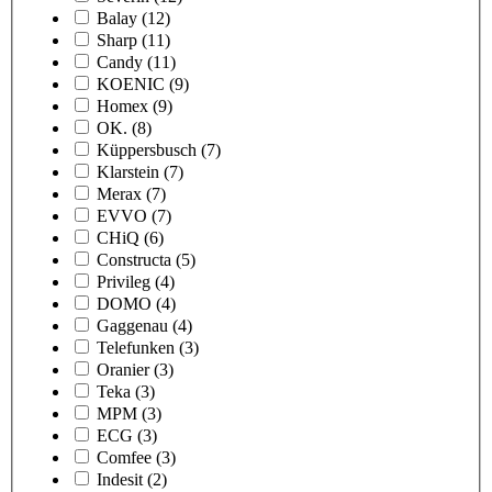
Balay
(12)
Sharp
(11)
Candy
(11)
KOENIC
(9)
Homex
(9)
OK.
(8)
Küppersbusch
(7)
Klarstein
(7)
Merax
(7)
EVVO
(7)
CHiQ
(6)
Constructa
(5)
Privileg
(4)
DOMO
(4)
Gaggenau
(4)
Telefunken
(3)
Oranier
(3)
Teka
(3)
MPM
(3)
ECG
(3)
Comfee
(3)
Indesit
(2)