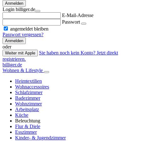
Anmelden
Login billiger.de
E-Mail-Adresse
Passwort
angemeldet bleiben
Passwort vergessen?
Anmelden
oder
Sie haben noch kein Konto? Jetzt direkt
Weiter mit Apple
registrieren.
billiger.de
Wohnen & Lifestyle
Heimtextilien
Wohnaccessoires
Schlafzimmer
Badezimmer
Wohnzimmer
Arbeitsplatz
Küche
Beleuchtung
Flur & Diele
Esszimmer
Kinder- & Jugendzimmer