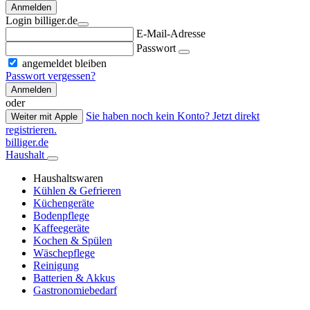
Anmelden
Login billiger.de
E-Mail-Adresse
Passwort
angemeldet bleiben
Passwort vergessen?
Anmelden
oder
Sie haben noch kein Konto? Jetzt direkt
Weiter mit Apple
registrieren.
billiger.de
Haushalt
Haushaltswaren
Kühlen & Gefrieren
Küchengeräte
Bodenpflege
Kaffeegeräte
Kochen & Spülen
Wäschepflege
Reinigung
Batterien & Akkus
Gastronomiebedarf