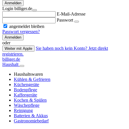
Anmelden
Login billiger.de
E-Mail-Adresse
Passwort
angemeldet bleiben
Passwort vergessen?
Anmelden
oder
Sie haben noch kein Konto? Jetzt direkt
Weiter mit Apple
registrieren.
billiger.de
Haushalt
Haushaltswaren
Kühlen & Gefrieren
Küchengeräte
Bodenpflege
Kaffeegeräte
Kochen & Spülen
Wäschepflege
Reinigung
Batterien & Akkus
Gastronomiebedarf