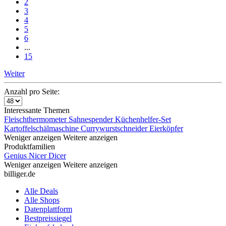
2
3
4
5
6
...
15
Weiter
Anzahl pro Seite:
Interessante Themen
Fleischthermometer
Sahnespender
Küchenhelfer-Set
Kartoffelschälmaschine
Currywurstschneider
Eierköpfer
Weniger anzeigen
Weitere anzeigen
Produktfamilien
Genius Nicer Dicer
Weniger anzeigen
Weitere anzeigen
billiger.de
Alle Deals
Alle Shops
Datenplattform
Bestpreissiegel