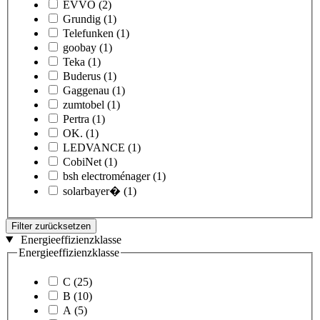
EVVO
(2)
Grundig
(1)
Telefunken
(1)
goobay
(1)
Teka
(1)
Buderus
(1)
Gaggenau
(1)
zumtobel
(1)
Pertra
(1)
OK.
(1)
LEDVANCE
(1)
CobiNet
(1)
bsh electroménager
(1)
solarbayer�
(1)
Filter zurücksetzen
Energieeffizienzklasse
Energieeffizienzklasse
C
(25)
B
(10)
A
(5)