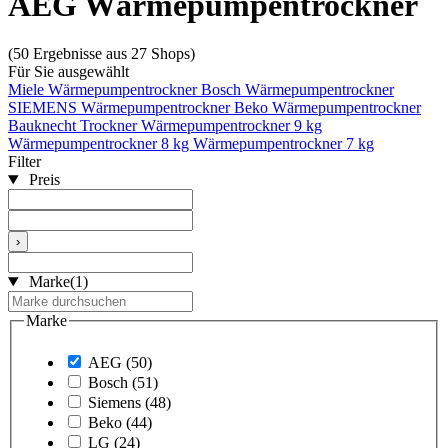
AEG Wärmepumpentrockner
(50 Ergebnisse aus 27 Shops)
Für Sie ausgewählt
Miele Wärmepumpentrockner
Bosch Wärmepumpentrockner
SIEMENS Wärmepumpentrockner
Beko Wärmepumpentrockner
Bauknecht Trockner
Wärmepumpentrockner 9 kg
Wärmepumpentrockner 8 kg
Wärmepumpentrockner 7 kg
Filter
Preis
›
Marke
(1)
Marke
AEG
(50)
Bosch
(51)
Siemens
(48)
Beko
(44)
LG
(24)