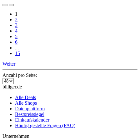
1
2
3
4
5
6
...
15
Weiter
Anzahl pro Seite:
billiger.de
Alle Deals
Alle Shops
Datenplattform
Bestpreissiegel
Einkaufskalender
Häufig gestellte Fragen (FAQ)
Unternehmen