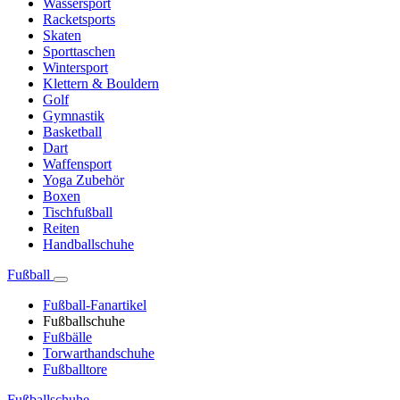
Wassersport
Racketsports
Skaten
Sporttaschen
Wintersport
Klettern & Bouldern
Golf
Gymnastik
Basketball
Dart
Waffensport
Yoga Zubehör
Boxen
Tischfußball
Reiten
Handballschuhe
Fußball
Fußball-Fanartikel
Fußballschuhe
Fußbälle
Torwarthandschuhe
Fußballtore
Fußballschuhe