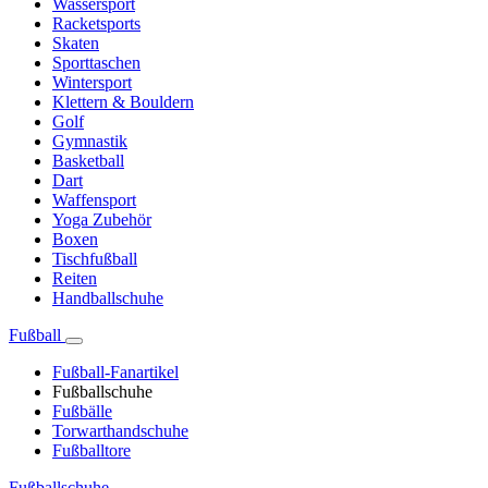
Wassersport
Racketsports
Skaten
Sporttaschen
Wintersport
Klettern & Bouldern
Golf
Gymnastik
Basketball
Dart
Waffensport
Yoga Zubehör
Boxen
Tischfußball
Reiten
Handballschuhe
Fußball
Fußball-Fanartikel
Fußballschuhe
Fußbälle
Torwarthandschuhe
Fußballtore
Fußballschuhe