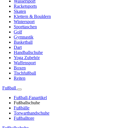
Wassersport
Racketsports
Skaten
Klettern & Bouldern
Wintersport
Sporttaschen
Golf
Gymnastik
Basketball
Dart
Handballschuhe
Yoga Zubehör
Waffensport
Boxen
Tischfußball
Reiten
Fußball
Fußball-Fanartikel
Fußballschuhe
Fußbälle
Torwarthandschuhe
Fußballtore
Fußballschuhe