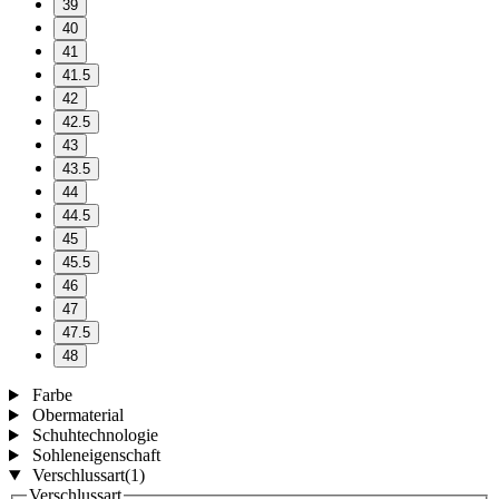
39
40
41
41.5
42
42.5
43
43.5
44
44.5
45
45.5
46
47
47.5
48
Farbe
Obermaterial
Schuhtechnologie
Sohleneigenschaft
Verschlussart
(1)
Verschlussart