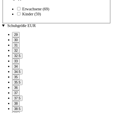
Erwachsene
(69)
Kinder
(59)
Schuhgröße EUR
29
30
31
32
32.5
33
34
34.5
35
35.5
36
37
37.5
38
38.5