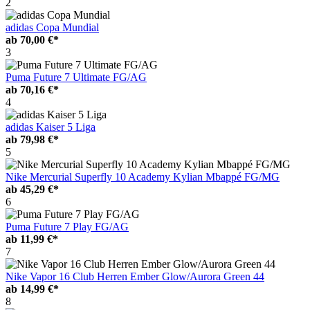
2
adidas Copa Mundial
ab
70,00 €*
3
Puma Future 7 Ultimate FG/AG
ab
70,16 €*
4
adidas Kaiser 5 Liga
ab
79,98 €*
5
Nike Mercurial Superfly 10 Academy Kylian Mbappé FG/MG
ab
45,29 €*
6
Puma Future 7 Play FG/AG
ab
11,99 €*
7
Nike Vapor 16 Club Herren Ember Glow/Aurora Green 44
ab
14,99 €*
8