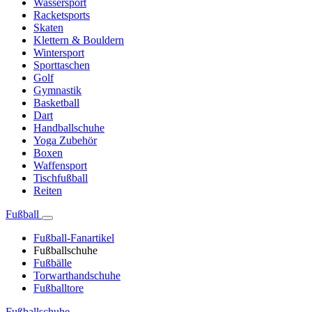
Wassersport
Racketsports
Skaten
Klettern & Bouldern
Wintersport
Sporttaschen
Golf
Gymnastik
Basketball
Dart
Handballschuhe
Yoga Zubehör
Boxen
Waffensport
Tischfußball
Reiten
Fußball
Fußball-Fanartikel
Fußballschuhe
Fußbälle
Torwarthandschuhe
Fußballtore
Fußballschuhe