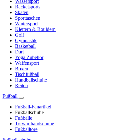
Wassersport
Racketsports
Skaten
Sporttaschen
Wintersport
Klettern & Bouldern
Golf
Gymnastik
Basketball
Dart
Yoga Zubehör
Waffensport
Boxen
Tischfußball
Handballschuhe
Reiten
Fußball
Fußball-Fanartikel
Fußballschuhe
Fußbälle
Torwarthandschuhe
Fußballtore
Fußballschuhe