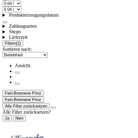
Produkterzeugungsdatum
Zahlungsarten
Shops
Lieferzeit
Filtern
(1)
Sortieren nach:
Ansicht:
Fein-Brennerei Prinz
Fein-Brennerei Prinz
Alle Filter zurücksetzen
Alle Filter zurücksetzen?
Ja
Nein