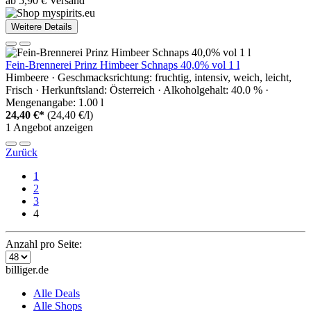
ab 5,90 € Versand
Weitere Details
Fein-Brennerei Prinz Himbeer Schnaps 40,0% vol 1 l
Himbeere · Geschmacksrichtung: fruchtig, intensiv, weich, leicht,
Frisch · Herkunftsland: Österreich · Alkoholgehalt: 40.0 % ·
Mengenangabe: 1.00 l
24,40 €*
(24,40 €/l)
1 Angebot anzeigen
Zurück
1
2
3
4
Anzahl pro Seite:
billiger.de
Alle Deals
Alle Shops