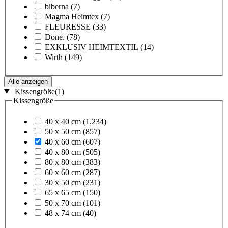
biberna
(7)
Magma Heimtex
(7)
FLEURESSE
(33)
Done.
(78)
EXKLUSIV HEIMTEXTIL
(14)
Wirth
(149)
Alle anzeigen
Kissengröße
(1)
Kissengröße
40 x 40 cm
(1.234)
50 x 50 cm
(857)
40 x 60 cm
(607)
40 x 80 cm
(505)
80 x 80 cm
(383)
60 x 60 cm
(287)
30 x 50 cm
(231)
65 x 65 cm
(150)
50 x 70 cm
(101)
48 x 74 cm
(40)