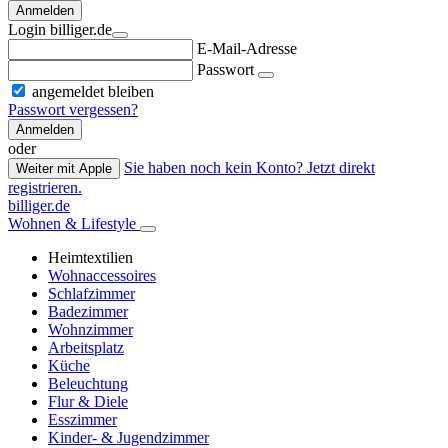
Anmelden
Login billiger.de
E-Mail-Adresse
Passwort
angemeldet bleiben
Passwort vergessen?
Anmelden
oder
Sie haben noch kein Konto? Jetzt direkt
Weiter mit Apple
registrieren.
billiger.de
Wohnen & Lifestyle
Heimtextilien
Wohnaccessoires
Schlafzimmer
Badezimmer
Wohnzimmer
Arbeitsplatz
Küche
Beleuchtung
Flur & Diele
Esszimmer
Kinder- & Jugendzimmer