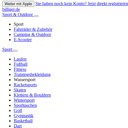
Sie haben noch kein Konto? Jetzt direkt registrieren
Weiter mit Apple
billiger.de
Sport & Outdoor
Sport
Fahrräder & Zubehör
Camping & Outdoor
E-Scooter
Sport
Laufen
Fußball
Fitness
Trainingsbekleidung
Wassersport
Racketsports
Skaten
Klettern & Bouldern
Wintersport
Sporttaschen
Golf
Gymnastik
Basketball
Dart