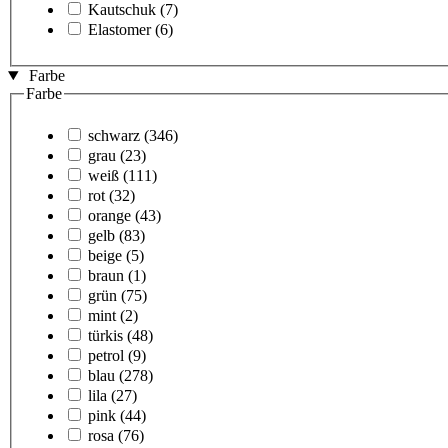
Kautschuk
(7)
Elastomer
(6)
Farbe
Farbe
schwarz
(346)
grau
(23)
weiß
(111)
rot
(32)
orange
(43)
gelb
(83)
beige
(5)
braun
(1)
grün
(75)
mint
(2)
türkis
(48)
petrol
(9)
blau
(278)
lila
(27)
pink
(44)
rosa
(76)