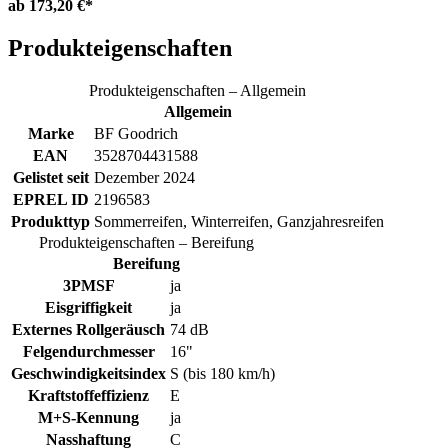
ab
173,20 €*
Produkteigenschaften
Produkteigenschaften – Allgemein
Allgemein
Marke
BF Goodrich
EAN
3528704431588
Gelistet seit
Dezember 2024
EPREL ID
2196583
Produkttyp
Sommerreifen, Winterreifen, Ganzjahresreifen
Produkteigenschaften – Bereifung
Bereifung
3PMSF
ja
Eisgriffigkeit
ja
Externes Rollgeräusch
74 dB
Felgendurchmesser
16"
Geschwindigkeitsindex
S (bis 180 km/h)
Kraftstoffeffizienz
E
M+S-Kennung
ja
Nasshaftung
C