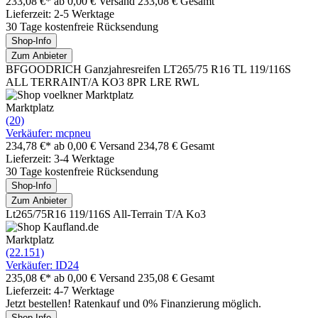
233,08 €*
ab 0,00 € Versand
233,08 € Gesamt
Lieferzeit: 2-5 Werktage
30 Tage kostenfreie Rücksendung
Shop-Info
Zum Anbieter
BFGOODRICH Ganzjahresreifen LT265/75 R16 TL 119/116S
ALL TERRAINT/A KO3 8PR LRE RWL
Marktplatz
(20)
Verkäufer: mcpneu
234,78 €*
ab 0,00 € Versand
234,78 € Gesamt
Lieferzeit: 3-4 Werktage
30 Tage kostenfreie Rücksendung
Shop-Info
Zum Anbieter
Lt265/75R16 119/116S All-Terrain T/A Ko3
Marktplatz
(22.151)
Verkäufer: ID24
235,08 €*
ab 0,00 € Versand
235,08 € Gesamt
Lieferzeit: 4-7 Werktage
Jetzt bestellen! Ratenkauf und 0% Finanzierung möglich.
Shop-Info