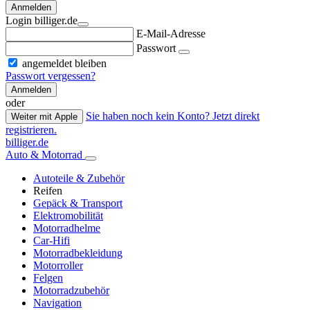
Anmelden
Login billiger.de
E-Mail-Adresse
Passwort
angemeldet bleiben
Passwort vergessen?
Anmelden
oder
Sie haben noch kein Konto? Jetzt direkt
Weiter mit Apple
registrieren.
billiger.de
Auto & Motorrad
Autoteile & Zubehör
Reifen
Gepäck & Transport
Elektromobilität
Motorradhelme
Car-Hifi
Motorradbekleidung
Motorroller
Felgen
Motorradzubehör
Navigation