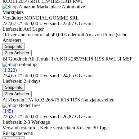
KO3LT265/75R16 119/116S LRD RWL
Marktplatz
Verkäufer: MONDIAL GOMME SRL
222,67 €*
ab 0,00 € Versand
222,67 € Gesamt
Lieferzeit: Auf Lager
Oft versandkostenfrei ab 49,00 € oder mit Amazon Prime (siehe
Anbieter)
Shop-Info
Zum Anbieter
BFGoodrich All Terrain T/A KO3 265/75R16 119S RWL 3PMSF
(1.323)
224,65 €*
ab 0,00 € Versand
224,65 € Gesamt
Lieferzeit: 2-4 days
Shop-Info
Zum Anbieter
All-Terrain T/A KO3 265/75 R16 119S Ganzjahresreifen
(145)
226,87 €*
ab 0,00 € Versand
226,87 € Gesamt
Lieferzeit: 2-3 Werktage
Versandkostenfrei, Keine versteckten Kosten, 30 Tage
Rückgaberecht!