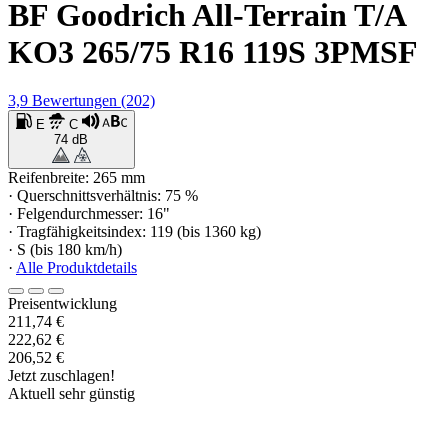
BF Goodrich All-Terrain T/A
KO3 265/75 R16 119S 3PMSF
3,9
Bewertungen
(202)
E
C
74 dB
Reifenbreite: 265 mm
· Querschnittsverhältnis: 75 %
· Felgendurchmesser: 16"
· Tragfähigkeitsindex: 119 (bis 1360 kg)
· S (bis 180 km/h)
·
Alle Produktdetails
Preisentwicklung
211,74 €
222,62 €
206,52 €
Jetzt zuschlagen!
Aktuell sehr günstig