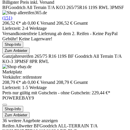
Billigster Preis inkl. Versand
BFGoodrich All Terrain T/A KO3 265/75R16 119S RWL 3PMSF
(151)
206,52 €*
ab 0,00 € Versand
206,52 € Gesamt
Lieferzeit: 2-4 Werktage
Versandkostenfreie Lieferung ab dem 2. Reifen - Keine PayPal
Gebühr! Keine Lagerware!
Shop-Info
Zum Anbieter
Ganzjahresreifen 265/75 R16 119S BF Goodrich All Terrain T/A
KO-3 3PMSF 8PR RWL
Marktplatz
Verkäufer: reifenstore
208,79 €*
ab 0,00 € Versand
208,79 € Gesamt
Lieferzeit: 1-5 Werktage
Preis nur gültig mit
Gutschein -
ohne Gutschein: 229,44 €*
POWEREBAY9
Shop-Info
Zum Anbieter
36 weitere Angebote anzeigen
Reifen Allwetter BFGoodrich ALL-TERRAIN T/A