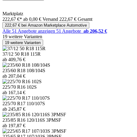
Marktplatz
222,67 €*
ab 0,00 € Versand
222,67 € Gesamt
222,67 € bei Amazon Marketplace Automotive
Alle 51 Angebote anzeigen
51 Angebote
ab 206,52 €
19 weitere Varianten
19 weitere Varianten
37/12 50 R18 115R
ab 409,76 €
235/60 R18 108/104S
ab 207,04 €
225/70 R16 102S
ab 167,14 €
225/70 R17 110/107S
ab 245,87 €
235/85 R16 120/116S 3PMSF
ab 197,87 €
225/65 R17 107/103S 3PMSF