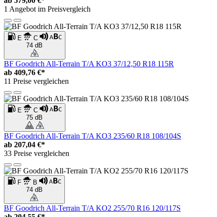
ab
579,00 €*
1 Angebot im Preisvergleich
E
C
74 dB
BF Goodrich All-Terrain T/A KO3 37/12,50 R18 115R
ab
409,76 €*
11 Preise vergleichen
E
C
75 dB
BF Goodrich All-Terrain T/A KO3 235/60 R18 108/104S
ab
207,04 €*
33 Preise vergleichen
F
B
74 dB
BF Goodrich All-Terrain T/A KO2 255/70 R16 120/117S
ab
204,55 €*