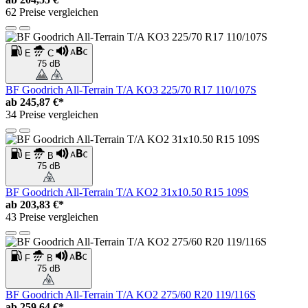
62 Preise vergleichen
E
C
75 dB
BF Goodrich All-Terrain T/A KO3 225/70 R17 110/107S
ab
245,87 €*
34 Preise vergleichen
E
B
75 dB
BF Goodrich All-Terrain T/A KO2 31x10.50 R15 109S
ab
203,83 €*
43 Preise vergleichen
F
B
75 dB
BF Goodrich All-Terrain T/A KO2 275/60 R20 119/116S
ab
259,64 €*