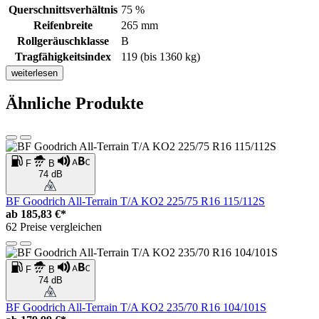
Querschnittsverhältnis
75 %
Reifenbreite
265 mm
Rollgeräuschklasse
B
Tragfähigkeitsindex
119 (bis 1360 kg)
weiterlesen
Ähnliche Produkte
F
B
74 dB
BF Goodrich All-Terrain T/A KO2 225/75 R16 115/112S
ab
185,83 €*
62 Preise vergleichen
F
B
74 dB
BF Goodrich All-Terrain T/A KO2 235/70 R16 104/101S