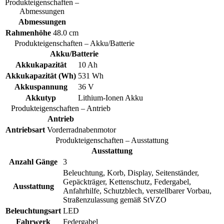
Produkteigenschaften –
Abmessungen
Abmessungen
Rahmenhöhe
48.0 cm
Produkteigenschaften – Akku/Batterie
Akku/Batterie
Akkukapazität
10 Ah
Akkukapazität (Wh)
531 Wh
Akkuspannung
36 V
Akkutyp
Lithium-Ionen Akku
Produkteigenschaften – Antrieb
Antrieb
Antriebsart
Vorderradnabenmotor
Produkteigenschaften – Ausstattung
Ausstattung
Anzahl Gänge
3
Beleuchtung, Korb, Display, Seitenständer,
Gepäckträger, Kettenschutz, Federgabel,
Ausstattung
Anfahrhilfe, Schutzblech, verstellbarer Vorbau,
Straßenzulassung gemäß StVZO
Beleuchtungsart
LED
Fahrwerk
Federgabel