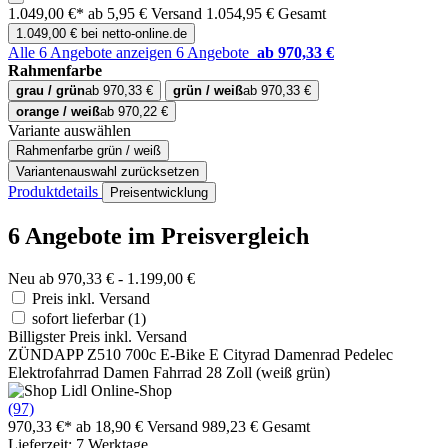
1.049,00 €*
ab 5,95 € Versand
1.054,95 € Gesamt
1.049,00 € bei netto-online.de
Alle 6 Angebote anzeigen
6 Angebote
ab 970,33 €
Rahmenfarbe
grau / grün
ab 970,33 €
grün / weiß
ab 970,33 €
orange / weiß
ab 970,22 €
Variante auswählen
Rahmenfarbe
grün / weiß
Variantenauswahl zurücksetzen
Produktdetails
Preisentwicklung
6 Angebote im Preisvergleich
Neu ab 970,33 € - 1.199,00 €
Preis inkl. Versand
sofort lieferbar
(1)
Billigster Preis inkl. Versand
ZÜNDAPP Z510 700c E-Bike E Cityrad Damenrad Pedelec
Elektrofahrrad Damen Fahrrad 28 Zoll (weiß grün)
(97)
970,33 €*
ab 18,90 € Versand
989,23 € Gesamt
Lieferzeit: 7 Werktage