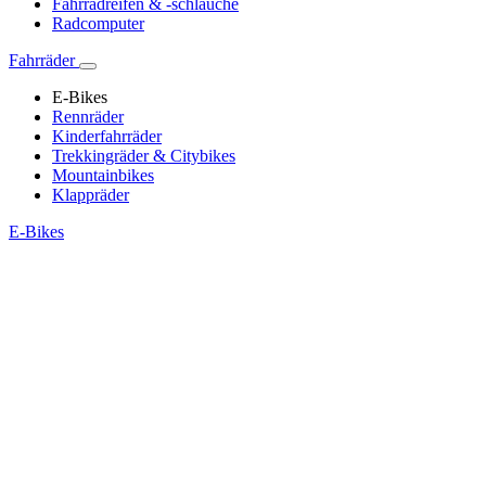
Fahrradreifen & -schläuche
Radcomputer
Fahrräder
E-Bikes
Rennräder
Kinderfahrräder
Trekkingräder & Citybikes
Mountainbikes
Klappräder
E-Bikes