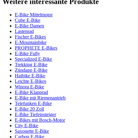
Weitere interessante Produkte
E-Bike Mittelmotor
Cube E-Bike
E-Bike Damen
Lastenrad
Fischer E-Bikes
E-Mountainbike
PROPHETE E-Bikes
E-Bike Fully
Specialized E-Bike
Trekking E-Bike
Zündapp E-Bike
Haibike E-Bike
Leichte E-Bikes
Winora E-Bike
E-Bike Klapprad
E-Bike mit Riemenantrieb
Telefunken E-Bike
E-Bike 20 Zoll
E-Bike Tiefeinsteiger
E-Bikes mit Bosch-Motor
City E-Bike
Saxonette E-Bike
Carbon E-Bike