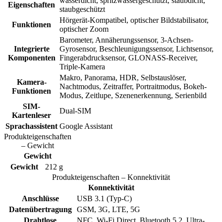
wasserdicht, spritzwassergeschützt, staubdicht,
Eigenschaften
staubgeschützt
Hörgerät-Kompatibel, optischer Bildstabilisator,
Funktionen
optischer Zoom
Barometer, Annäherungssensor, 3-Achsen-
Integrierte
Gyrosensor, Beschleunigungssensor, Lichtsensor,
Komponenten
Fingerabdrucksensor, GLONASS-Receiver,
Triple-Kamera
Makro, Panorama, HDR, Selbstauslöser,
Kamera-
Nachtmodus, Zeitraffer, Portraitmodus, Bokeh-
Funktionen
Modus, Zeitlupe, Szenenerkennung, Serienbild
SIM-
Dual-SIM
Kartenleser
Sprachassistent
Google Assistant
Produkteigenschaften
– Gewicht
Gewicht
Gewicht
212 g
Produkteigenschaften – Konnektivität
Konnektivität
Anschlüsse
USB 3.1 (Typ-C)
Datenübertragung
GSM, 3G, LTE, 5G
Drahtlose
NFC, Wi-Fi Direct, Bluetooth 5.2, Ultra-