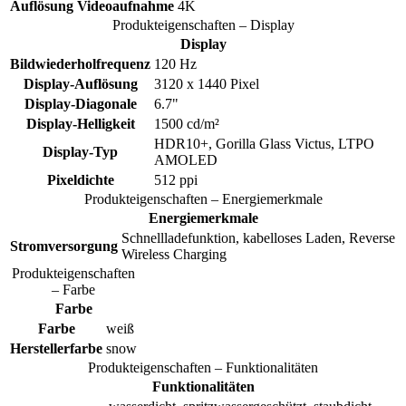
Auflösung Videoaufnahme
4K
Produkteigenschaften – Display
Display
Bildwiederholfrequenz
120 Hz
Display-Auflösung
3120 x 1440 Pixel
Display-Diagonale
6.7"
Display-Helligkeit
1500 cd/m²
HDR10+, Gorilla Glass Victus, LTPO
Display-Typ
AMOLED
Pixeldichte
512 ppi
Produkteigenschaften – Energiemerkmale
Energiemerkmale
Schnellladefunktion, kabelloses Laden, Reverse
Stromversorgung
Wireless Charging
Produkteigenschaften
– Farbe
Farbe
Farbe
weiß
Herstellerfarbe
snow
Produkteigenschaften – Funktionalitäten
Funktionalitäten