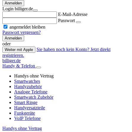
Anmelden
Login billiger.de
E-Mail-Adresse
Passwort
angemeldet bleiben
Passwort vergessen?
Anmelden
oder
Sie haben noch kein Konto? Jetzt direkt
Weiter mit Apple
registrieren.
billiger.de
Handy & Telefon
Handys ohne Vertrag
Smartwatches
Handyzubehör
Analoge Telefone
Smartwatch Zubehör
Smart Ringe
Handyersatzteile
Funkgeräte
VoIP Telefone
Handys ohne Vertrag