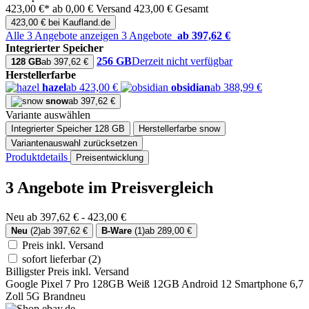
423,00 €*
ab 0,00 € Versand
423,00 € Gesamt
423,00 € bei Kaufland.de
Alle 3 Angebote anzeigen
3 Angebote
ab 397,62 €
Integrierter Speicher
256 GB
Derzeit nicht verfügbar
128 GB
ab 397,62 €
Herstellerfarbe
hazel
ab 423,00 €
obsidian
ab 388,99 €
snow
ab 397,62 €
Variante auswählen
Integrierter Speicher
128 GB
Herstellerfarbe
snow
Variantenauswahl zurücksetzen
Produktdetails
Preisentwicklung
3 Angebote im Preisvergleich
Neu ab 397,62 € - 423,00 €
Neu
(2)
ab 397,62 €
B-Ware
(1)
ab 289,00 €
Preis inkl. Versand
sofort lieferbar
(2)
Billigster Preis inkl. Versand
Google Pixel 7 Pro 128GB Weiß 12GB Android 12 Smartphone 6,7
Zoll 5G Brandneu