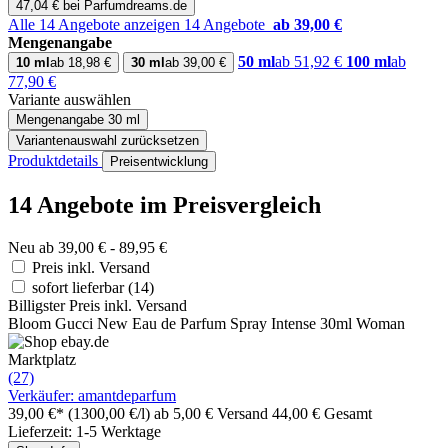
47,04 € bei Parfumdreams.de
Alle 14 Angebote anzeigen
14 Angebote
ab 39,00 €
Mengenangabe
50 ml
ab 51,92 €
100 ml
ab
10 ml
ab 18,98 €
30 ml
ab 39,00 €
77,90 €
Variante auswählen
Mengenangabe
30 ml
Variantenauswahl zurücksetzen
Produktdetails
Preisentwicklung
14 Angebote im Preisvergleich
Neu ab 39,00 € - 89,95 €
Preis inkl. Versand
sofort lieferbar
(14)
Billigster Preis inkl. Versand
Bloom Gucci New Eau de Parfum Spray Intense 30ml Woman
Marktplatz
(27)
Verkäufer: amantdeparfum
39,00 €*
(1300,00 €/l)
ab 5,00 € Versand
44,00 € Gesamt
Lieferzeit: 1-5 Werktage