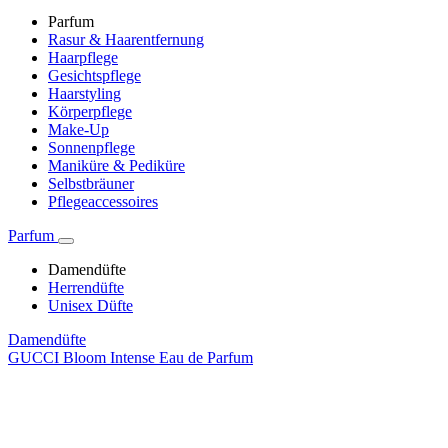
Parfum
Rasur & Haarentfernung
Haarpflege
Gesichtspflege
Haarstyling
Körperpflege
Make-Up
Sonnenpflege
Maniküre & Pediküre
Selbstbräuner
Pflegeaccessoires
Parfum
Damendüfte
Herrendüfte
Unisex Düfte
Damendüfte
GUCCI Bloom Intense Eau de Parfum