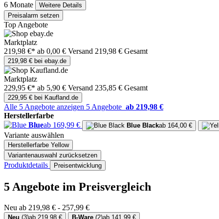
6 Monate
Weitere Details
Preisalarm setzen
Top Angebote
Marktplatz
219,98 €*
ab 0,00 € Versand
219,98 € Gesamt
219,98 € bei ebay.de
Marktplatz
229,95 €*
ab 5,90 € Versand
235,85 € Gesamt
229,95 € bei Kaufland.de
Alle 5 Angebote anzeigen
5 Angebote
ab 219,98 €
Herstellerfarbe
Blue
ab 169,99 €
Blue Black
ab 164,00 €
Variante auswählen
Herstellerfarbe
Yellow
Variantenauswahl zurücksetzen
Produktdetails
Preisentwicklung
5 Angebote im Preisvergleich
Neu ab 219,98 € - 257,99 €
Neu
(3)
ab 219,98 €
B-Ware
(2)
ab 141,99 €