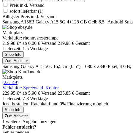
Preis inkl. Versand
sofort lieferbar
(1)
Billigster Preis inkl. Versand
Samsung A156B Galaxy A15 5G 4+128 GB Gelb 6,5" Android Sm
Marktplatz
Verkäufer: rhonnysresterampe
219,98 €*
ab 0,00 € Versand
219,98 € Gesamt
Lieferzeit: 1-5 Werktage
Shop-Info
Zum Anbieter
Samsung Galaxy A15 5G, 16,5 cm (6.5"), 1080 x 2340 Pixel, 4 GB,
Marktplatz
(22.149)
Verkäufer: Spreewald_Kontor
229,95 €*
ab 5,90 € Versand
235,85 € Gesamt
Lieferzeit: 7-8 Werktage
Jetzt bestellen! Ratenkauf und 0% Finanzierung möglich.
Shop-Info
Zum Anbieter
1 weiteres Angebot anzeigen
Fehler entdeckt?
Fehler melden