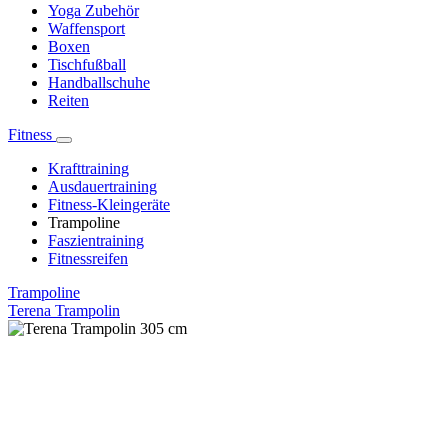
Yoga Zubehör
Waffensport
Boxen
Tischfußball
Handballschuhe
Reiten
Fitness
Krafttraining
Ausdauertraining
Fitness-Kleingeräte
Trampoline
Faszientraining
Fitnessreifen
Trampoline
Terena Trampolin