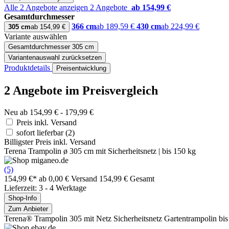
Alle 2 Angebote anzeigen
2 Angebote
ab 154,99 €
Gesamtdurchmesser
366 cm
ab 189,59 €
430 cm
ab 224,99 €
305 cm
ab 154,99 €
Variante auswählen
Gesamtdurchmesser
305 cm
Variantenauswahl zurücksetzen
Produktdetails
Preisentwicklung
2 Angebote im Preisvergleich
Neu ab 154,99 € - 179,99 €
Preis inkl. Versand
sofort lieferbar
(2)
Billigster Preis inkl. Versand
Terena Trampolin ø 305 cm mit Sicherheitsnetz | bis 150 kg
(5)
154,99 €*
ab 0,00 € Versand
154,99 € Gesamt
Lieferzeit: 3 - 4 Werktage
Shop-Info
Zum Anbieter
Terena® Trampolin 305 mit Netz Sicherheitsnetz Gartentrampolin bis