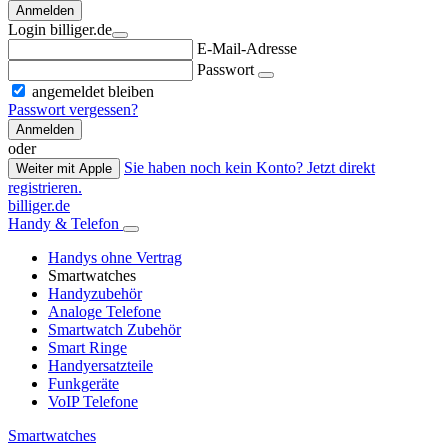
Anmelden
Login billiger.de
E-Mail-Adresse
Passwort
angemeldet bleiben
Passwort vergessen?
Anmelden
oder
Sie haben noch kein Konto? Jetzt direkt
Weiter mit Apple
registrieren.
billiger.de
Handy & Telefon
Handys ohne Vertrag
Smartwatches
Handyzubehör
Analoge Telefone
Smartwatch Zubehör
Smart Ringe
Handyersatzteile
Funkgeräte
VoIP Telefone
Smartwatches