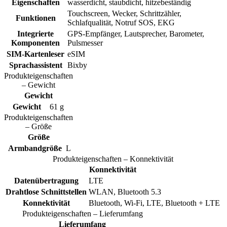
Eigenschaften
wasserdicht, staubdicht, hitzebeständig
Touchscreen, Wecker, Schrittzähler,
Funktionen
Schlafqualität, Notruf SOS, EKG
Integrierte
GPS-Empfänger, Lautsprecher, Barometer,
Komponenten
Pulsmesser
SIM-Kartenleser
eSIM
Sprachassistent
Bixby
Produkteigenschaften
– Gewicht
Gewicht
Gewicht
61 g
Produkteigenschaften
– Größe
Größe
Armbandgröße
L
Produkteigenschaften – Konnektivität
Konnektivität
Datenübertragung
LTE
Drahtlose Schnittstellen
WLAN, Bluetooth 5.3
Konnektivität
Bluetooth, Wi-Fi, LTE, Bluetooth + LTE
Produkteigenschaften – Lieferumfang
Lieferumfang