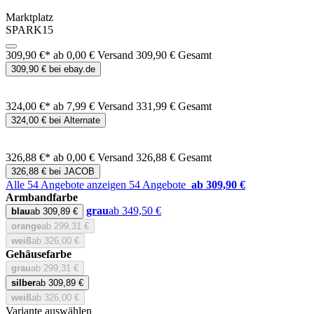
Marktplatz
SPARK15
309,90 €*
ab 0,00 € Versand
309,90 € Gesamt
309,90 € bei ebay.de
324,00 €*
ab 7,99 € Versand
331,99 € Gesamt
324,00 € bei Alternate
326,88 €*
ab 0,00 € Versand
326,88 € Gesamt
326,88 € bei JACOB
Alle 54 Angebote anzeigen
54 Angebote
ab 309,90 €
Armbandfarbe
grau
ab 349,50 €
blau
ab 309,89 €
orange
ab 299,31 €
weiß
ab 326,00 €
Gehäusefarbe
grau
ab 299,31 €
silber
ab 309,89 €
weiß
ab 326,00 €
Variante auswählen