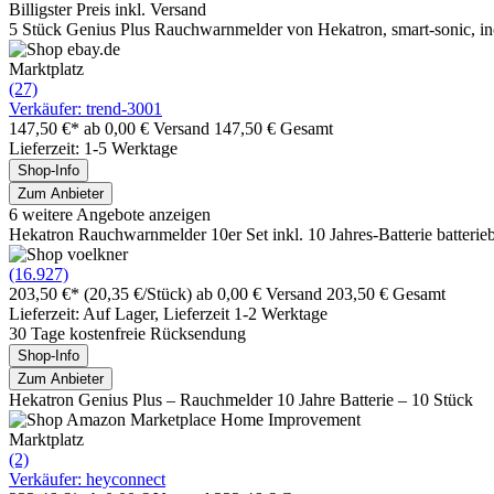
Billigster Preis inkl. Versand
5 Stück Genius Plus Rauchwarnmelder von Hekatron, smart-sonic, in
Marktplatz
(27)
Verkäufer: trend-3001
147,50 €*
ab 0,00 € Versand
147,50 € Gesamt
Lieferzeit: 1-5 Werktage
Shop-Info
Zum Anbieter
6 weitere Angebote anzeigen
Hekatron Rauchwarnmelder 10er Set inkl. 10 Jahres-Batterie batter
(16.927)
203,50 €*
(20,35 €/Stück)
ab 0,00 € Versand
203,50 € Gesamt
Lieferzeit: Auf Lager, Lieferzeit 1-2 Werktage
30 Tage kostenfreie Rücksendung
Shop-Info
Zum Anbieter
Hekatron Genius Plus – Rauchmelder 10 Jahre Batterie – 10 Stück
Marktplatz
(2)
Verkäufer: heyconnect