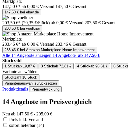
Marktplatz
147,50 €*
ab 0,00 € Versand
147,50 € Gesamt
147,50 € bei ebay.de
203,50 €*
(20,35 €/Stück)
ab 0,00 € Versand
203,50 € Gesamt
203,50 € bei voelkner
Marktplatz
233,46 €*
ab 0,00 € Versand
233,46 € Gesamt
233,46 € bei Amazon Marketplace Home Improvement
Alle 14 Angebote anzeigen
14 Angebote
ab 147,50 €
Stückzahl
1 Stück
ab 19,87 €
3 Stück
ab 72,81 €
4 Stück
ab 96,31 €
6 Stück
Variante auswählen
Stückzahl
10 Stück
Variantenauswahl zurücksetzen
Produktdetails
Preisentwicklung
14 Angebote im Preisvergleich
Neu ab 147,50 € - 295,00 €
Preis inkl. Versand
sofort lieferbar
(14)