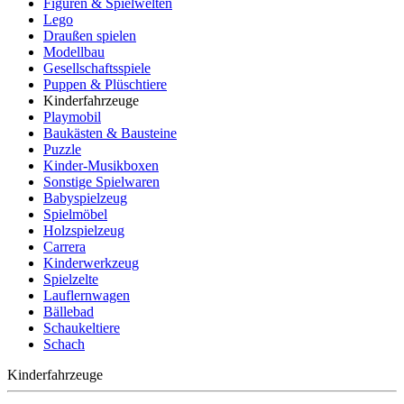
Figuren & Spielwelten
Lego
Draußen spielen
Modellbau
Gesellschaftsspiele
Puppen & Plüschtiere
Kinderfahrzeuge
Playmobil
Baukästen & Bausteine
Puzzle
Kinder-Musikboxen
Sonstige Spielwaren
Babyspielzeug
Spielmöbel
Holzspielzeug
Carrera
Kinderwerkzeug
Spielzelte
Lauflernwagen
Bällebad
Schaukeltiere
Schach
Kinderfahrzeuge