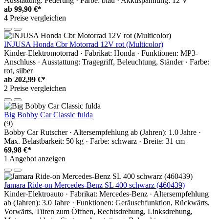
Ausstattung: Federung · Farbe: blau · Akkuspannung: 12 V
ab
99,90 €*
4 Preise vergleichen
INJUSA Honda Cbr Motorrad 12V rot (Multicolor)
Kinder-Elektromotorrad · Fabrikat: Honda · Funktionen: MP3-
Anschluss · Ausstattung: Tragegriff, Beleuchtung, Ständer · Farbe:
rot, silber
ab
202,99 €*
2 Preise vergleichen
Big Bobby Car Classic fulda
(9)
Bobby Car Rutscher · Altersempfehlung ab (Jahren): 1.0 Jahre ·
Max. Belastbarkeit: 50 kg · Farbe: schwarz · Breite: 31 cm
69,98 €*
1 Angebot anzeigen
Jamara Ride-on Mercedes-Benz SL 400 schwarz (460439)
Kinder-Elektroauto · Fabrikat: Mercedes-Benz · Altersempfehlung
ab (Jahren): 3.0 Jahre · Funktionen: Geräuschfunktion, Rückwärts,
Vorwärts, Türen zum Öffnen, Rechtsdrehung, Linksdrehung,