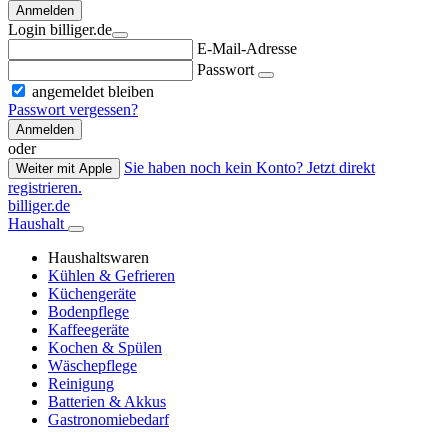
Anmelden
Login billiger.de
E-Mail-Adresse
Passwort
angemeldet bleiben
Passwort vergessen?
Anmelden
oder
Sie haben noch kein Konto? Jetzt direkt
Weiter mit Apple
registrieren.
billiger.de
Haushalt
Haushaltswaren
Kühlen & Gefrieren
Küchengeräte
Bodenpflege
Kaffeegeräte
Kochen & Spülen
Wäschepflege
Reinigung
Batterien & Akkus
Gastronomiebedarf