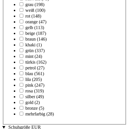
grau
(198)
weiß
(100)
rot
(148)
orange
(47)
gelb
(113)
beige
(187)
braun
(146)
khaki
(1)
grün
(337)
mint
(24)
türkis
(162)
petrol
(27)
blau
(561)
lila
(205)
pink
(247)
rosa
(319)
silber
(49)
gold
(2)
bronze
(5)
mehrfarbig
(28)
Schuhgröße EUR