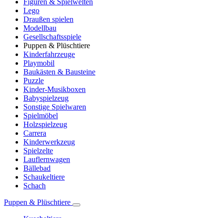
Figuren & Spielwelten
Lego
Draußen spielen
Modellbau
Gesellschaftsspiele
Puppen & Plüschtiere
Kinderfahrzeuge
Playmobil
Baukästen & Bausteine
Puzzle
Kinder-Musikboxen
Babyspielzeug
Sonstige Spielwaren
Spielmöbel
Holzspielzeug
Carrera
Kinderwerkzeug
Spielzelte
Lauflernwagen
Bällebad
Schaukeltiere
Schach
Puppen & Plüschtiere