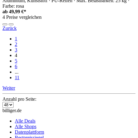
Aluminium, Kunststoff · PU-Reifen · Max. Belastbarkeit: 25 kg ·
Farbe: rosa
ab
49,99 €*
4 Preise vergleichen
Zurück
1
2
3
4
5
6
...
11
Weiter
Anzahl pro Seite:
billiger.de
Alle Deals
Alle Shops
Datenplattform
Bestpreissiegel