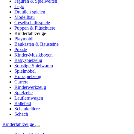
Figuren & Spielwelten
Lego
Draußen spielen
Modellbau
Gesellschaftsspiele
Puppen & Plüschtiere
Kinderfahrzeuge
Playmobil
Baukästen & Bausteine
Puzzle
Kinder-Musikboxen
Babyspielzeug
Sonstige Spielwaren
Spielmöbel
Holzspielzeug
Carrera
Kinderwerkzeug
Spielzelte
Lauflernwagen
Bällebad
Schaukeltiere
Schach
Kinderfahrzeuge