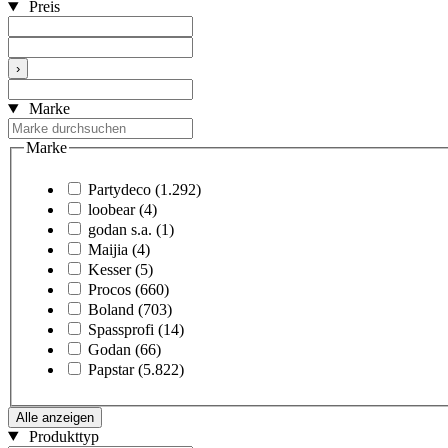
Preis
›
Marke
Marke
Partydeco
(1.292)
loobear
(4)
godan s.a.
(1)
Maijia
(4)
Kesser
(5)
Procos
(660)
Boland
(703)
Spassprofi
(14)
Godan
(66)
Papstar
(5.822)
Alle anzeigen
Produkttyp