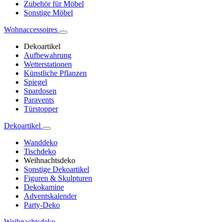
Zubehör für Möbel
Sonstige Möbel
Wohnaccessoires
Dekoartikel
Aufbewahrung
Wetterstationen
Künstliche Pflanzen
Spiegel
Spardosen
Paravents
Türstopper
Dekoartikel
Wanddeko
Tischdeko
Weihnachtsdeko
Sonstige Dekoartikel
Figuren & Skulpturen
Dekokamine
Adventskalender
Party-Deko
Weihnachtsdeko