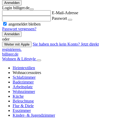
Anmelden
Login billiger.de
E-Mail-Adresse
Passwort
angemeldet bleiben
Passwort vergessen?
Anmelden
oder
Sie haben noch kein Konto? Jetzt direkt
Weiter mit Apple
registrieren.
billiger.de
Wohnen & Lifestyle
Heimtextilien
Wohnaccessoires
Schlafzimmer
Badezimmer
Arbeitsplatz
Wohnzimmer
Küche
Beleuchtung
Flur & Diele
Esszimmer
Kinder- & Jugendzimmer