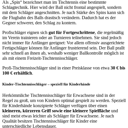
Als „Spin“ bezeichnet man im Tischtennis eine bestimmte
Schlagtechnik. Hier wird der Ball nicht frontal angespielt, sondern
mit dem Schläger angeschnitten. Je nach Stärke des Spins kann sich
die Flugbahn des Balls drastisch verändern. Dadurch hat es der
Gegner schwerer, den Schlag zu kontern.
Profischläger eignen sich
gut für Fortgeschrittene
, die regelmäßig
im Verein trainieren oder an Turnieren teilnehmen. Sie sind jedoch
nicht immer für Anfänger geeignet: Vor allem offensiv ausgerichtete
Fertigschläger können für Anfänger frustrierend sein. Der Ball prallt
sehr schnell an ihnen ab, weshalb weniger Ballkontrolle möglich ist
als mit einem Freizeit-Tischtennisschläger.
Profi-Tischtennisschläger sind in einer Preisklasse von etwa
30 € bis
100 € erhältlich
.
Kinder-Tischtennisschläger – speziell für Kinderhände
Herkömmliche Tischtennisschläger für Erwachsene sind in der
Regel zu groß, um von Kindern optimal gespielt zu werden. Speziell
für Kinderhände konzipierte Schläger verfügen über einen
kleineren, kürzeren Griff sowie eine kleinere Spielfläche
und
sind meist etwas leichter als Schläger für Erwachsene. Je nach
Qualität besitzen Tischtennisschläger für Kinder eine
unterschiedliche Lebensdauer.