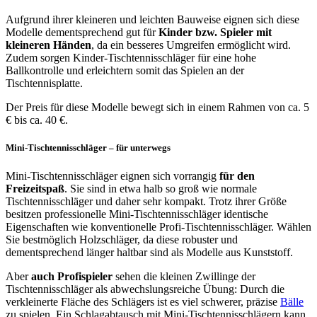
Aufgrund ihrer kleineren und leichten Bauweise eignen sich diese
Modelle dementsprechend gut für
Kinder
bzw.
Spieler mit
kleineren Händen
, da ein besseres Umgreifen ermöglicht wird.
Zudem sorgen Kinder-Tischtennisschläger für eine hohe
Ballkontrolle und erleichtern somit das Spielen an der
Tischtennisplatte.
Der Preis für diese Modelle bewegt sich in einem Rahmen von ca. 5
€ bis ca. 40 €.
Mini-Tischtennisschläger – für unterwegs
Mini-Tischtennisschläger eignen sich vorrangig
für den
Freizeitspaß
. Sie sind in etwa halb so groß wie normale
Tischtennisschläger und daher sehr kompakt. Trotz ihrer Größe
besitzen professionelle Mini-Tischtennisschläger identische
Eigenschaften wie konventionelle Profi-Tischtennisschläger. Wählen
Sie bestmöglich Holzschläger, da diese robuster und
dementsprechend länger haltbar sind als Modelle aus Kunststoff.
Aber
auch Profispieler
sehen die kleinen Zwillinge der
Tischtennisschläger als abwechslungsreiche Übung: Durch die
verkleinerte Fläche des Schlägers ist es viel schwerer, präzise
Bälle
zu spielen. Ein Schlagabtausch mit Mini-Tischtennisschlägern kann