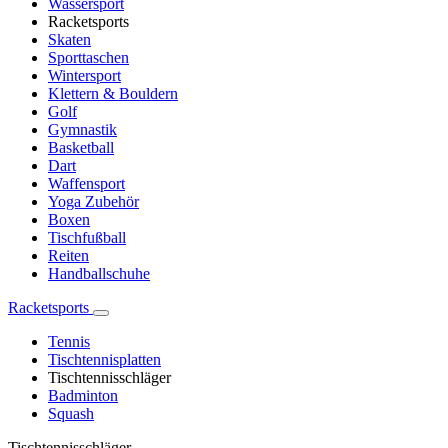
Wassersport
Racketsports
Skaten
Sporttaschen
Wintersport
Klettern & Bouldern
Golf
Gymnastik
Basketball
Dart
Waffensport
Yoga Zubehör
Boxen
Tischfußball
Reiten
Handballschuhe
Racketsports
Tennis
Tischtennisplatten
Tischtennisschläger
Badminton
Squash
Tischtennisschläger