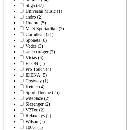
Stiga
(37)
Universal Music
(1)
andro
(2)
Hudora
(5)
MTS Sportartikel
(2)
Cornilleau
(21)
Sponeta
(6)
Vedes
(3)
sauer+tröger
(2)
Victas
(5)
ETON
(1)
Pro Touch
(4)
IDENA
(5)
Costway
(1)
Kettler
(4)
Sport-Thieme
(25)
witeblaze
(2)
Slazenger
(2)
V3Tec
(2)
Relaxdays
(2)
Wilson
(1)
100%
(1)