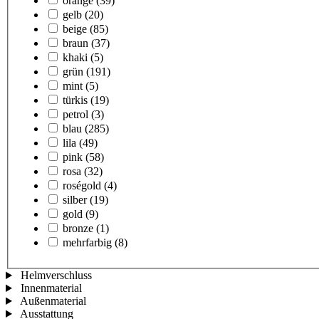
orange
(39)
gelb
(20)
beige
(85)
braun
(37)
khaki
(5)
grün
(191)
mint
(5)
türkis
(19)
petrol
(3)
blau
(285)
lila
(49)
pink
(58)
rosa
(32)
roségold
(4)
silber
(19)
gold
(9)
bronze
(1)
mehrfarbig
(8)
Helmverschluss
Innenmaterial
Außenmaterial
Ausstattung