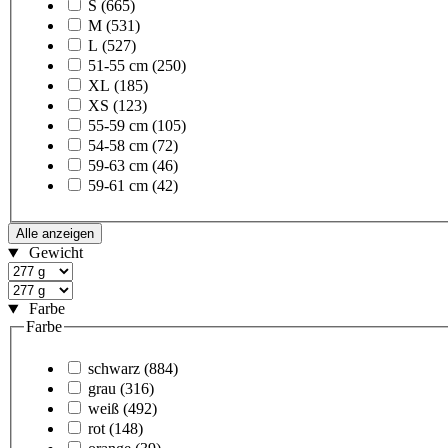
S
(665)
M
(531)
L
(527)
51-55 cm
(250)
XL
(185)
XS
(123)
55-59 cm
(105)
54-58 cm
(72)
59-63 cm
(46)
59-61 cm
(42)
Alle anzeigen
Gewicht
Farbe
Farbe
schwarz
(884)
grau
(316)
weiß
(492)
rot
(148)