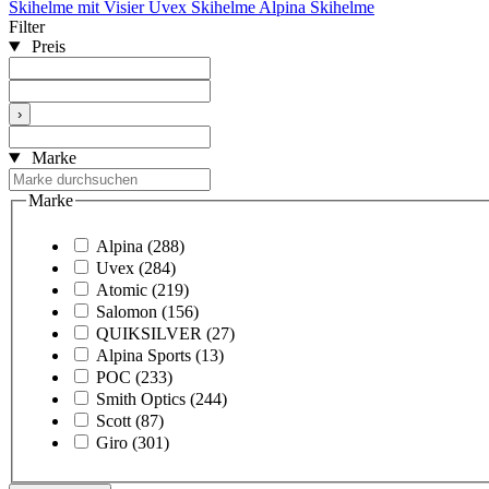
Skihelme mit Visier
Uvex Skihelme
Alpina Skihelme
Filter
Preis
›
Marke
Marke
Alpina
(288)
Uvex
(284)
Atomic
(219)
Salomon
(156)
QUIKSILVER
(27)
Alpina Sports
(13)
POC
(233)
Smith Optics
(244)
Scott
(87)
Giro
(301)