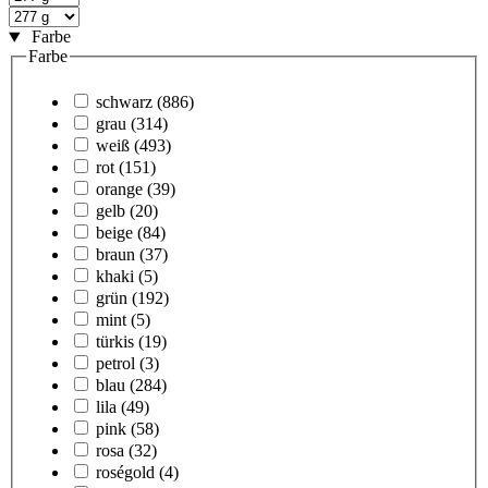
Farbe
Farbe
schwarz
(886)
grau
(314)
weiß
(493)
rot
(151)
orange
(39)
gelb
(20)
beige
(84)
braun
(37)
khaki
(5)
grün
(192)
mint
(5)
türkis
(19)
petrol
(3)
blau
(284)
lila
(49)
pink
(58)
rosa
(32)
roségold
(4)