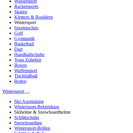
Wassersport
Racketsports
Skaten
Klettern & Bouldern
Wintersport
Sporttaschen
Golf
Gymnastik
Basketball
Dart
Handballschuhe
Yoga Zubehör
Boxen
Waffensport
Tischfußball
Reiten
Wintersport
Ski-Ausrüstung
Wintersport-Bekleidung
Skihelme & Snowboardhelme
Schlittschuhe
Snowboarding
Wintersport-Brillen