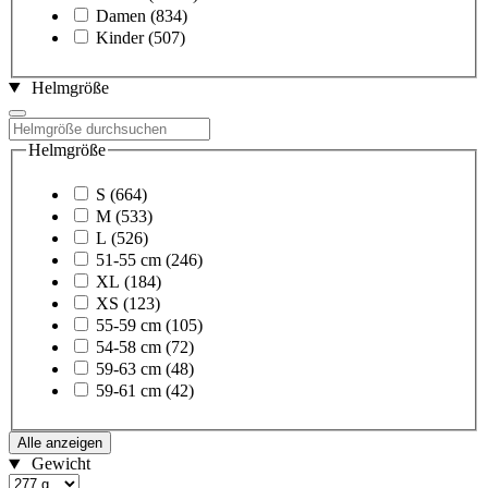
Damen
(834)
Kinder
(507)
Helmgröße
Helmgröße
S
(664)
M
(533)
L
(526)
51-55 cm
(246)
XL
(184)
XS
(123)
55-59 cm
(105)
54-58 cm
(72)
59-63 cm
(48)
59-61 cm
(42)
Alle anzeigen
Gewicht