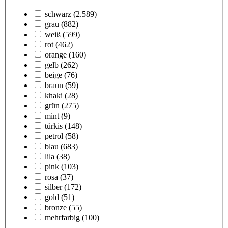
schwarz
(2.589)
grau
(882)
weiß
(599)
rot
(462)
orange
(160)
gelb
(262)
beige
(76)
braun
(59)
khaki
(28)
grün
(275)
mint
(9)
türkis
(148)
petrol
(58)
blau
(683)
lila
(38)
pink
(103)
rosa
(37)
silber
(172)
gold
(51)
bronze
(55)
mehrfarbig
(100)