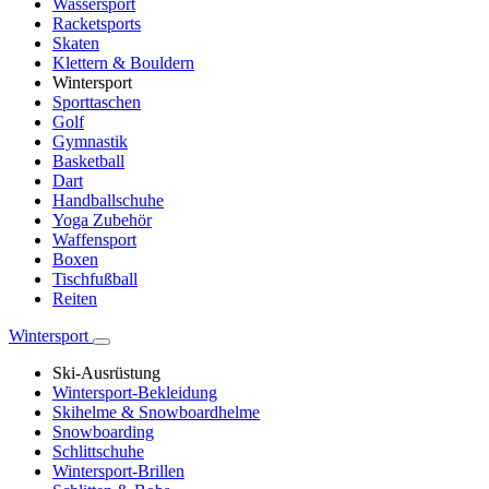
Wassersport
Racketsports
Skaten
Klettern & Bouldern
Wintersport
Sporttaschen
Golf
Gymnastik
Basketball
Dart
Handballschuhe
Yoga Zubehör
Waffensport
Boxen
Tischfußball
Reiten
Wintersport
Ski-Ausrüstung
Wintersport-Bekleidung
Skihelme & Snowboardhelme
Snowboarding
Schlittschuhe
Wintersport-Brillen