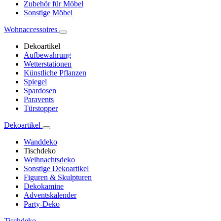
Zubehör für Möbel
Sonstige Möbel
Wohnaccessoires
Dekoartikel
Aufbewahrung
Wetterstationen
Künstliche Pflanzen
Spiegel
Spardosen
Paravents
Türstopper
Dekoartikel
Wanddeko
Tischdeko
Weihnachtsdeko
Sonstige Dekoartikel
Figuren & Skulpturen
Dekokamine
Adventskalender
Party-Deko
Tischdeko