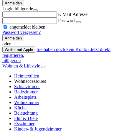
Anmelden
Login billiger.de
E-Mail-Adresse
Passwort
angemeldet bleiben
Passwort vergessen?
Anmelden
oder
Sie haben noch kein Konto? Jetzt direkt
Weiter mit Apple
registrieren.
billiger.de
Wohnen & Lifestyle
Heimtextilien
Wohnaccessoires
Schlafzimmer
Badezimmer
Arbeitsplatz
Wohnzimmer
Küche
Beleuchtung
Flur & Diele
Esszimmer
Kinder- & Jugendzimmer