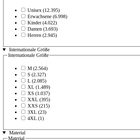
Unisex
(12.395)
Erwachsene
(6.998)
Kinder
(4.022)
Damen
(3.693)
Herren
(2.945)
Internationale Größe
Internationale Größe
M
(2.564)
S
(2.327)
L
(2.085)
XL
(1.489)
XS
(1.037)
XXL
(395)
XXS
(215)
3XL
(23)
4XL
(1)
Material
Material